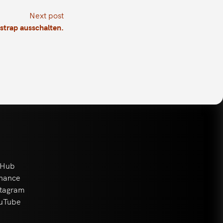
Next post
trap ausschalten.
tHub
hance
stagram
uTube