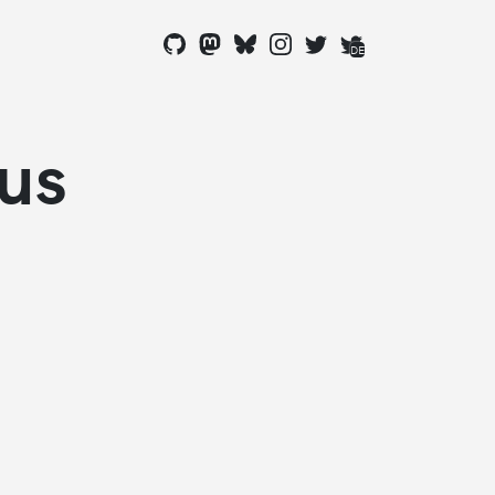
DE
qus