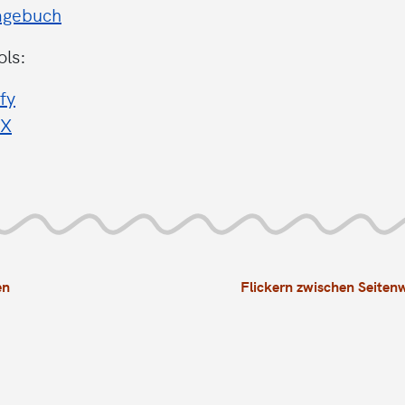
agebuch
ols:
fy
SX
en
Flickern zwischen Seiten