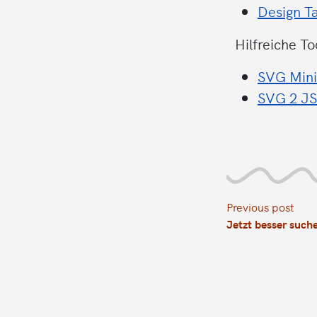
Design T
Hilfreiche To
SVG Mini
SVG 2 J
Previous post
Jetzt besser such